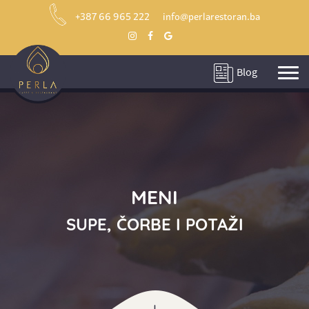
+387 66 965 222
info@perlarestoran.ba
Blog
MENI
SUPE, ČORBE I POTAŽI