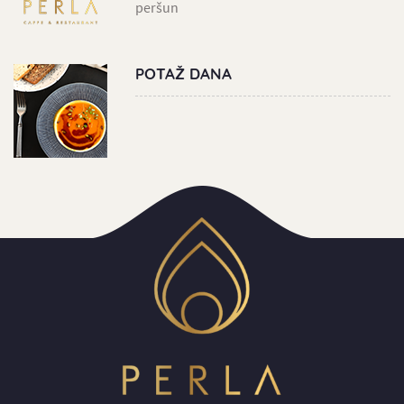
peršun
POTAŽ DANA