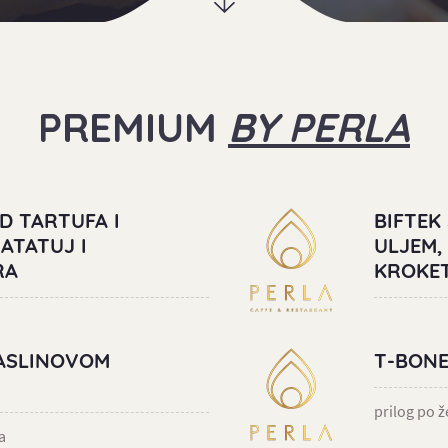
PREMIUM
BY PERLA
D TARTUFA I
BIFTEK
ATATUJ I
ULJEM,
RA
KROKET
MASLINOVOM
T-BONE
prilog po že
a