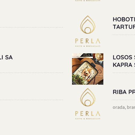
HOBOTN
TARTU
I SA
LOSOS 
KAPRA 
RIBA P
orada, bran