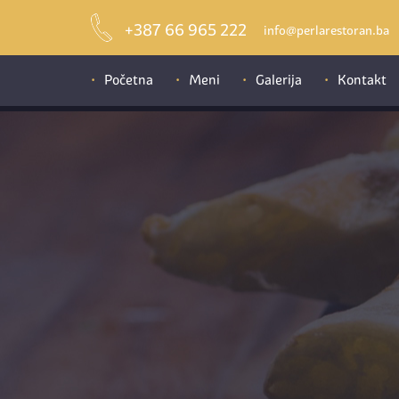
+387 66 965 222
info@perlarestoran.ba
Početna
Meni
Galerija
Kontakt