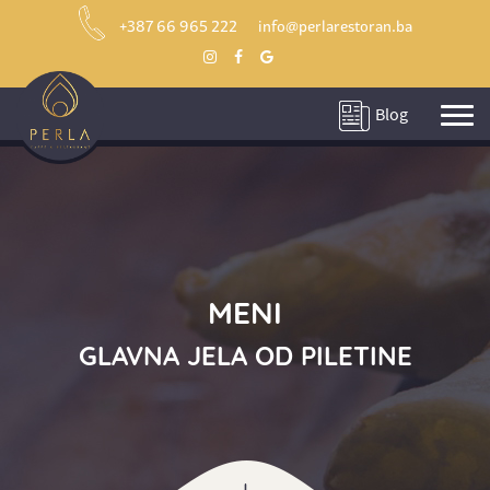
+387 66 965 222
info@perlarestoran.ba
Blog
MENI
GLAVNA JELA OD PILETINE