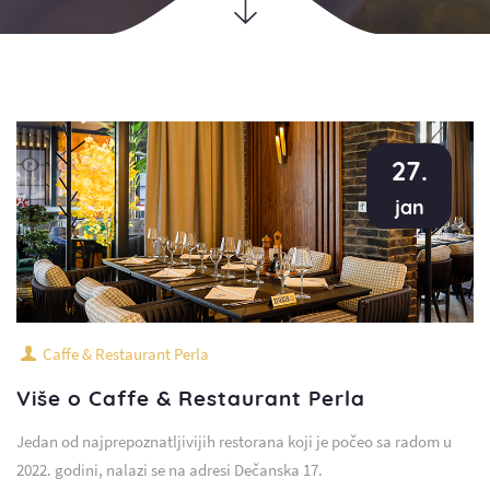
27.
jan
Caffe & Restaurant Perla
Više o Caffe & Restaurant Perla
Jedan od najprepoznatljivijih restorana koji je počeo sa radom u
2022. godini, nalazi se na adresi Dečanska 17.