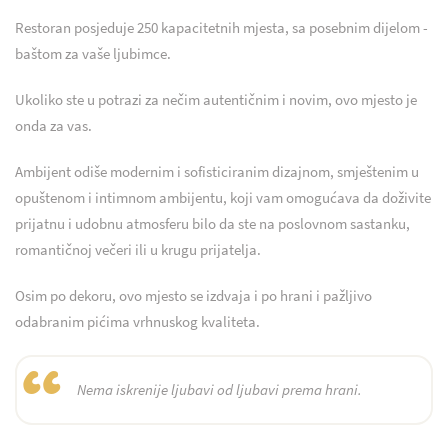
Restoran posjeduje 250 kapacitetnih mjesta, sa posebnim dijelom -
baštom za vaše ljubimce.
Ukoliko ste u potrazi za nečim autentičnim i novim, ovo mjesto je
onda za vas.
Ambijent odiše modernim i sofisticiranim dizajnom, smještenim u
opuštenom i intimnom ambijentu, koji vam omogućava da doživite
prijatnu i udobnu atmosferu bilo da ste na poslovnom sastanku,
romantičnoj večeri ili u krugu prijatelja.
Osim po dekoru, ovo mjesto se izdvaja i po hrani i pažljivo
odabranim pićima vrhnuskog kvaliteta.
“
Nema iskrenije ljubavi od ljubavi prema hrani.